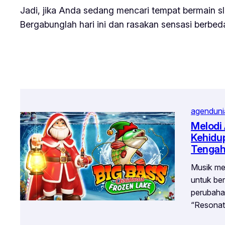
Jadi, jika Anda sedang mencari tempat bermain sl
Bergabunglah hari ini dan rasakan sensasi berbed
agenduni
Melodi
Kehidu
Tengah
Musik me
untuk ber
perubaha
“Resonat