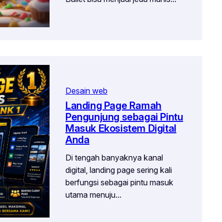
Desain web
Landing Page Ramah
Pengunjung sebagai Pintu
Masuk Ekosistem Digital
Anda
Di tengah banyaknya kanal
digital, landing page sering kali
berfungsi sebagai pintu masuk
utama menuju…