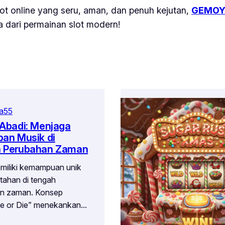
ot online yang seru, aman, dan penuh kejutan,
GEMOY1
a dari permainan slot modern!
a55
 Abadi: Menjaga
pan Musik di
 Perubahan Zaman
miliki kemampuan unik
tahan di tengah
n zaman. Konsep
e or Die” menekankan…