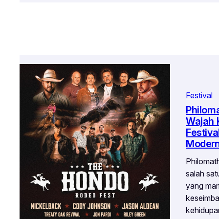
Festival
Philom
Wajah 
Festiva
Moder
Philomat
salah sat
yang ma
keseimban
kehidup