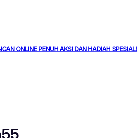
GAN ONLINE PENUH AKSI DAN HADIAH SPESIAL!
a55