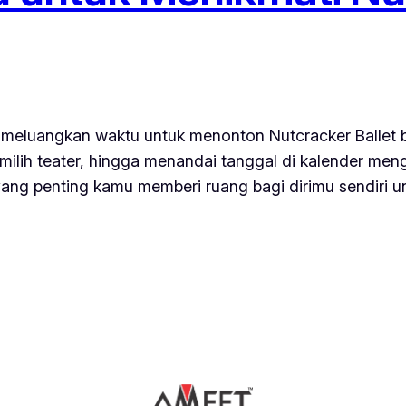
, meluangkan waktu untuk menonton Nutcracker Ballet 
lih teater, hingga menandai tanggal di kalender meng
ang penting kamu memberi ruang bagi dirimu sendiri u