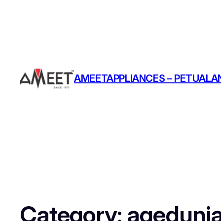
AMEETAPPLIANCES – PETUALAN
Category:
ageduni