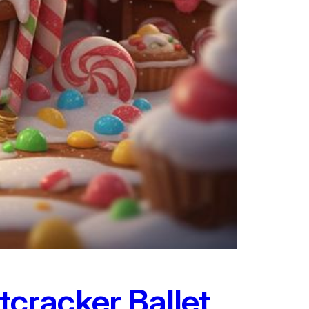
cracker Ballet