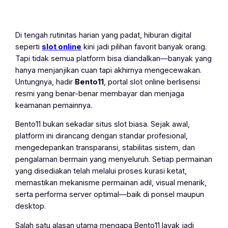
Di tengah rutinitas harian yang padat, hiburan digital
seperti
slot online
kini jadi pilihan favorit banyak orang.
Tapi tidak semua platform bisa diandalkan—banyak yang
hanya menjanjikan cuan tapi akhirnya mengecewakan.
Untungnya, hadir
Bento11
, portal slot online berlisensi
resmi yang benar-benar membayar dan menjaga
keamanan pemainnya.
Bento11 bukan sekadar situs slot biasa. Sejak awal,
platform ini dirancang dengan standar profesional,
mengedepankan transparansi, stabilitas sistem, dan
pengalaman bermain yang menyeluruh. Setiap permainan
yang disediakan telah melalui proses kurasi ketat,
memastikan mekanisme permainan adil, visual menarik,
serta performa server optimal—baik di ponsel maupun
desktop.
Salah satu alasan utama mengapa Bento11 layak jadi