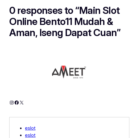
0 responses to “Main Slot
Online Bento11 Mudah &
Aman, Iseng Dapat Cuan”
Instagram
Facebook
X
eslot
eslot