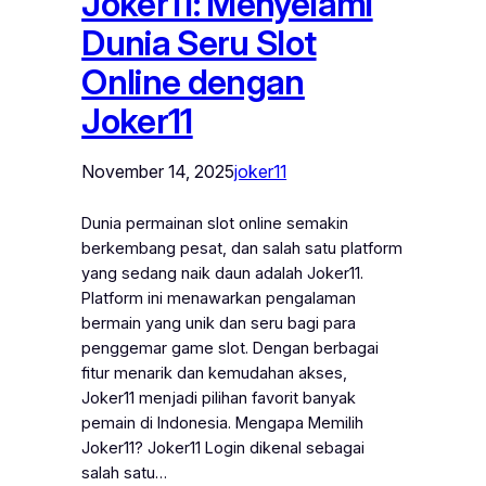
Joker11: Menyelami
Dunia Seru Slot
Online dengan
Joker11
November 14, 2025
joker11
Dunia permainan slot online semakin
berkembang pesat, dan salah satu platform
yang sedang naik daun adalah Joker11.
Platform ini menawarkan pengalaman
bermain yang unik dan seru bagi para
penggemar game slot. Dengan berbagai
fitur menarik dan kemudahan akses,
Joker11 menjadi pilihan favorit banyak
pemain di Indonesia. Mengapa Memilih
Joker11? Joker11 Login dikenal sebagai
salah satu…