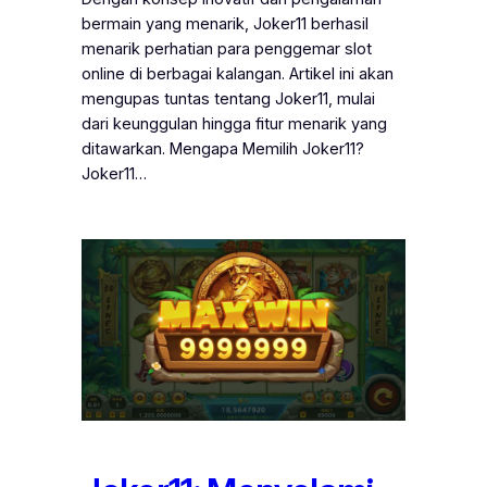
bermain yang menarik, Joker11 berhasil
menarik perhatian para penggemar slot
online di berbagai kalangan. Artikel ini akan
mengupas tuntas tentang Joker11, mulai
dari keunggulan hingga fitur menarik yang
ditawarkan. Mengapa Memilih Joker11?
Joker11…