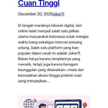
Cuan Tinggi
December 20, 2025
joker11
Di tengah maraknya hiburan digital, slot
online telah menjadi salah satu pilihan
utama masyarakat Indonesia untuk mengisi
waktu luang sekaligus mencari peluang
untung. Salah satu platform yang kian
populer dalam ranah ini adalah Joker11.
Bukan hanya karena tampilannya yang
menarik, tetapi juga karena beragam
keunggulan yang ditawarkan—mulai dari
kemudahan akses hingga potensi cuan
yang menjanjikan.…