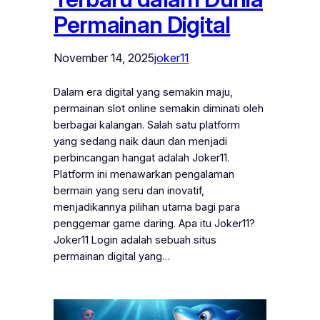
Permainan Digital
November 14, 2025
joker11
Dalam era digital yang semakin maju,
permainan slot online semakin diminati oleh
berbagai kalangan. Salah satu platform
yang sedang naik daun dan menjadi
perbincangan hangat adalah Joker11.
Platform ini menawarkan pengalaman
bermain yang seru dan inovatif,
menjadikannya pilihan utama bagi para
penggemar game daring. Apa itu Joker11?
Joker11 Login adalah sebuah situs
permainan digital yang…