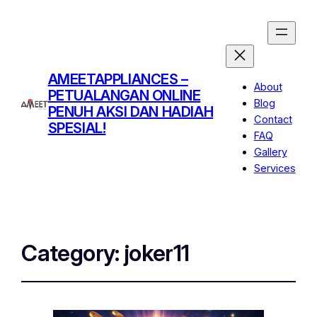
AMEETAPPLIANCES –
About
PETUALANGAN ONLINE
Blog
PENUH AKSI DAN HADIAH
Contact
SPESIAL!
FAQ
Gallery
Services
Category:
joker11