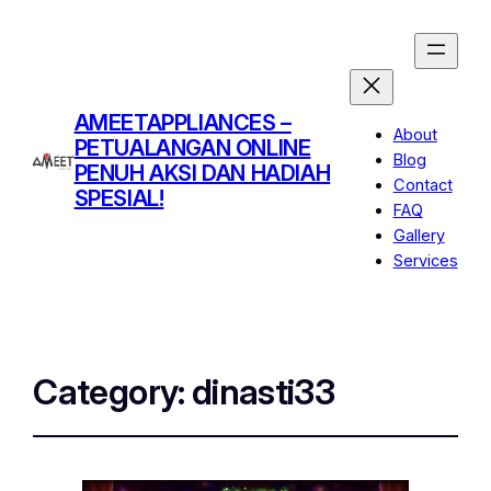
AMEETAPPLIANCES –
About
PETUALANGAN ONLINE
Blog
PENUH AKSI DAN HADIAH
Contact
SPESIAL!
FAQ
Gallery
Services
Category:
dinasti33