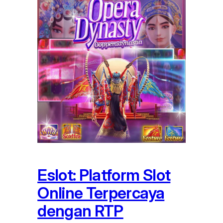
Eslot: Platform Slot
Online Terpercaya
dengan RTP