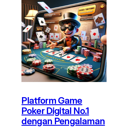
Platform Game
Poker Digital No.1
dengan Pengalaman